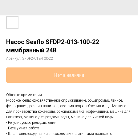
Насос Seaflo SFDP2-013-100-22
мембранный 24В
Артикул:
SFDP2-013-100-22
Нет в наличии
Область применения:
Морское, сельскохозяйственное опрыскивание, общепромышленное,
фильтрация, розлив напитков, система водоснабжения и т. д. Машина
для производства кока-колы, соковыжималка, кофемашина, машина для
напитков, машина для раздачи воды, машина для чистой воды
- Регулируемое реле давления
- Бесшумная работа.
- Шланговые соединения с несколькими фитингами позволяют