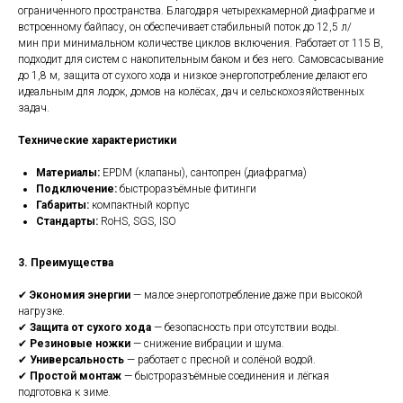
ограниченного пространства. Благодаря четырехкамерной диафрагме и
встроенному байпасу, он обеспечивает стабильный поток до 12,5 л/
мин при минимальном количестве циклов включения. Работает от 115 В,
подходит для систем с накопительным баком и без него. Самовсасывание
до 1,8 м, защита от сухого хода и низкое энергопотребление делают его
идеальным для лодок, домов на колёсах, дач и сельскохозяйственных
задач.
Технические характеристики
Материалы:
EPDM (клапаны), сантопрен (диафрагма)
Подключение:
быстроразъёмные фитинги
Габариты:
компактный корпус
Стандарты:
RoHS, SGS, ISO
3. Преимущества
✔
Экономия энергии
— малое энергопотребление даже при высокой
нагрузке.
✔
Защита от сухого хода
— безопасность при отсутствии воды.
✔
Резиновые ножки
— снижение вибрации и шума.
✔
Универсальность
— работает с пресной и солёной водой.
✔
Простой монтаж
— быстроразъёмные соединения и лёгкая
подготовка к зиме.