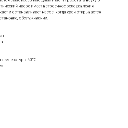
ляются самовсасывающими и могут работать всухую
тический насос имеет встроенное реле давления,
ает и останавливает насос, когда кран открывается
установке, обслуживании.
ин
ма
температура: 60°С
ем