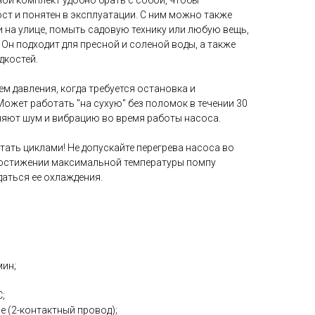
ой комплект удобно брать с собой, чтобы
ост и понятен в эксплуатации. С ним можно также
и на улице, помыть садовую технику или любую вещь,
 Он подходит для пресной и соленой воды, а также
дкостей.
м давления, когда требуется остановка и
ожет работать "на сухую" без поломок в течении 30
аняют шум и вибрацию во время работы насоса.
ать циклами! Не допускайте перегрева насоса во
достижении максимальной температуры помпу
аться ее охлаждения.
мин;
;
 (2-контактный провод);