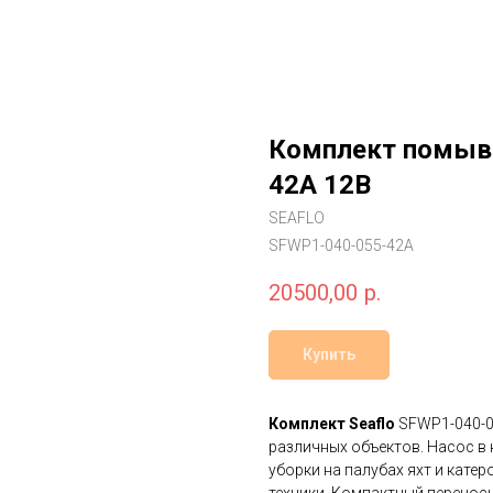
Комплект помыво
42A 12В
SEAFLO
SFWP1-040-055-42A
20500,00
р.
Купить
Комплект Seaflo
SFWP1-040-0
различных объектов. Насос в 
уборки на палубах яхт и катер