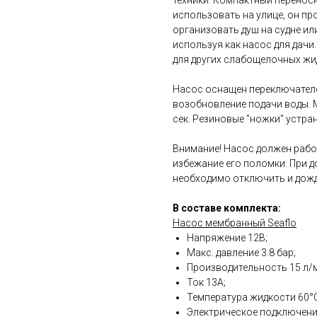
техники. Компактный переносн
использовать на улице, он пр
организовать душ на судне ил
используя как насос для дачи.
для других слабощелочных жи
Насос оснащен переключателе
возобновление подачи воды. М
сек. Резиновые "ножки" устр
Внимание! Насос должен работ
избежание его поломки. При 
необходимо отключить и дожд
В составе комплекта:
Насос мембранный Seaflo
Напряжение 12В;
Макс. давление 3.8 бар;
Производительность 15 л/
Ток 13А;
Температура жидкости 60°C
Электрическое подключение