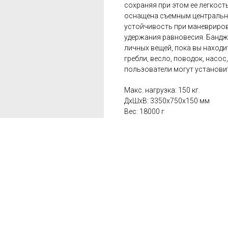
сохраняя при этом ее легкост
оснащена съемным централь
устойчивость при маневриров
удержания равновесия. Бандж
личных вещей, пока вы находит
гребли, весло, поводок, насос
пользователи могут установит
Макс. нагрузка: 150 кг.
ДxШxВ: 3350x750x150 мм
Вес: 18000 г