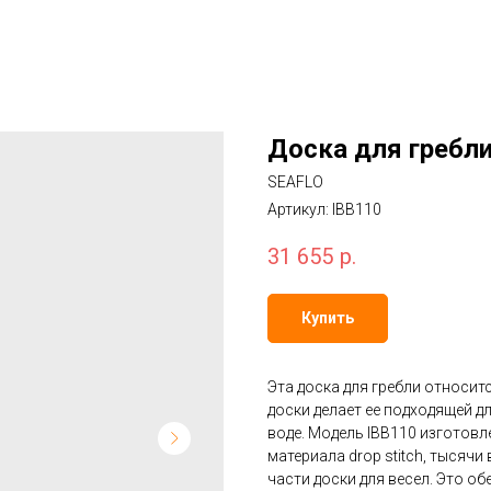
Доска для гребли
SEAFLO
Артикул:
IBB110
31 655
р.
Купить
Эта доска для гребли относит
доски делает ее подходящей дл
воде. Модель IBB110 изготов
материала drop stitch, тыся
части доски для весел. Это о