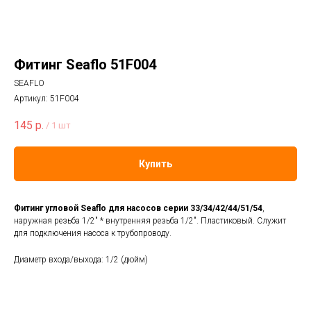
Фитинг Seaflo 51F004
SEAFLO
Артикул:
51F004
145
р.
/
1 шт
Купить
Фитинг угловой Seaflo для насосов серии 33/34/42/44/51/54
,
наружная резьба 1/2" * внутренняя резьба 1/2". Пластиковый. Служит
для подключения насоса к трубопроводу.
Диаметр входа/выхода: 1/2 (дюйм)